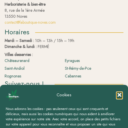
Herboristerie & bien-être
8, rue de la 1ère Armée
13550 Noves
contact@laboutique-noves.com
Horaires
Mardi – Samedi :
10h – 13h / 15h – 19h
Dimanche & lundi :
FERMÉ
Villes desservies :
Châteaurenard
Eyragues
Saint-Andiol
St-Rémy-de-Pce
Rognonas
Cabannes
Suivez-nous !
La boutique.
Cookies
laboutique.herboristerie
Nous adorons les cookies - pas seulement ceux qui sont croquants et
délicieux, mais aussi les cookies numériques qui nous aident à améliorer
votre expérience sur notre site. Avec votre accord, on place des petits fichiers
sur votre appareil pour vous reconnaître et vous proposer un site qui vous