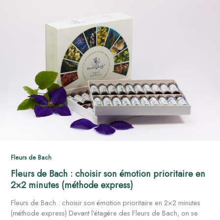
de
Bach
:
choisir
son
émotion
prioritaire
en
2×2
minutes
(méthode
express)
Fleurs de Bach
Fleurs de Bach : choisir son émotion prioritaire en
2×2 minutes (méthode express)
Fleurs de Bach : choisir son émotion prioritaire en 2×2 minutes
(méthode express) Devant l’étagère des Fleurs de Bach, on se