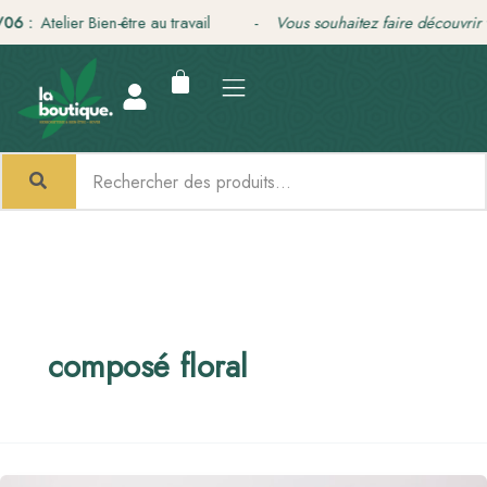
Aller
6 :
Atelier Bien-être au travail -
Vous souhaitez faire découvrir v
au
contenu
composé floral
Fleurs