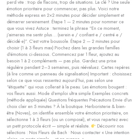
perd vite : trop de flacons, trop de situations. La clé ? Une seule
émotion prioritaire pour commencer, pas plus. Voici notre
méthode express en 2×2 minutes pour décider simplement et
démarrer sereinement. Étape 1 — 2 minutes pour nommer ce
que vous vivez Astuce : terminez la phrase “En ce moment,
j’aimerais me sentir plus… (serein·e / confiant·e / centré·e /
décidé·e)”. C’est votre boussole. Étape 2 — 2 minutes pour
choisir (1 à 3 fleurs max) Piochez dans les grandes familles
d’émotions ci-dessous. Commencez par 1 fleur, ajoutez au
besoin 1 à 2 compléments — pas plus. Gardez une prise
régulière pendant 2–3 semaines, puis réévaluez. Cartes repères
(à lire comme un panneau de signalisation) Important : choisissez
selon ce que vous ressentez aujourd’hui, pas selon une
“étiquette” qui vous collerait à la peau. Les émotions bougent :
vos fleurs aussi. Mode d’emploi ultra simple Exemples concrets
(méthode appliquée) Questions fréquentes Précautions Envie d’un
choix clair en 5 minutes ? À la boutique. Herboristerie & bien-
être (Noves), on identifie ensemble votre émotion prioritaire, on
sélectionne 1 à 3 fleurs (ou un composé), et vous repartez avec
un petit protocole écrit — simple et réaliste.
Découvrir nos
sélections : Nos Fleurs de Bach • Nous contacter « Une intention
claire, un geste simple… et on avance. »