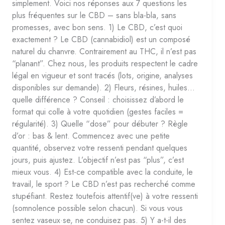
simplement. Voici nos réponses aux 7 questions les
plus fréquentes sur le CBD – sans bla-bla, sans
promesses, avec bon sens. 1) Le CBD, c’est quoi
exactement ? Le CBD (cannabidiol) est un composé
naturel du chanvre. Contrairement au THC, il n’est pas
“planant”. Chez nous, les produits respectent le cadre
légal en vigueur et sont tracés (lots, origine, analyses
disponibles sur demande). 2) Fleurs, résines, huiles…
quelle différence ? Conseil : choisissez d’abord le
format qui colle à votre quotidien (gestes faciles =
régularité). 3) Quelle “dose” pour débuter ? Règle
d’or : bas & lent. Commencez avec une petite
quantité, observez votre ressenti pendant quelques
jours, puis ajustez. L’objectif n’est pas “plus”, c’est
mieux vous. 4) Est-ce compatible avec la conduite, le
travail, le sport ? Le CBD n’est pas recherché comme
stupéfiant. Restez toutefois attentif(ve) à votre ressenti
(somnolence possible selon chacun). Si vous vous
sentez vaseux·se, ne conduisez pas. 5) Y a-t-il des