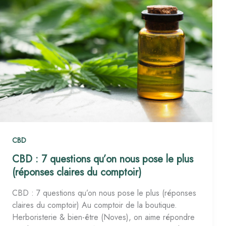
7
questions
qu’on
nous
pose
le
plus
(réponses
claires
du
comptoir)
CBD
CBD : 7 questions qu’on nous pose le plus
(réponses claires du comptoir)
CBD : 7 questions qu’on nous pose le plus (réponses
claires du comptoir) Au comptoir de la boutique.
Herboristerie & bien-être (Noves), on aime répondre