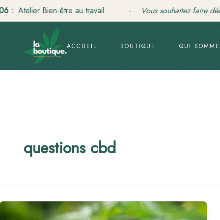
Aller
elier Bien-être au travail -
Vous souhaitez faire découvrir
au
contenu
ACCUEIL
BOUTIQUE
QUI SOMME
questions cbd
CBD
: