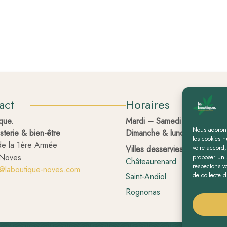
act
Horaires
ique.
Mardi – Samedi :
10h – 13h 
Nous adorons
sterie & bien-être
Dimanche & lundi :
FERMÉ
les cookies n
de la 1ère Armée
votre accord,
Villes desservies :
Noves
proposer un s
Châteaurenard
Eyragu
respectons vo
t@laboutique-noves.com
de collecte d
Saint-Andiol
St-Ré
Rognonas
Caban