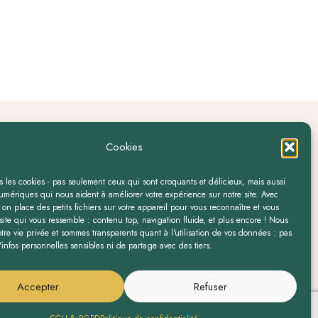
Suivez-nous !
Cookies
/ 15h – 19h
La boutique.
 les cookies - pas seulement ceux qui sont croquants et délicieux, mais aussi
laboutique.herboristerie
umériques qui nous aident à améliorer votre expérience sur notre site. Avec
 on place des petits fichiers sur votre appareil pour vous reconnaître et vous
ite qui vous ressemble : contenu top, navigation fluide, et plus encore ! Nous
es
tre vie privée et sommes transparents quant à l'utilisation de vos données : pas
'infos personnelles sensibles ni de partage avec des tiers.
my-de-Pce
nes
Accepter
Refuser