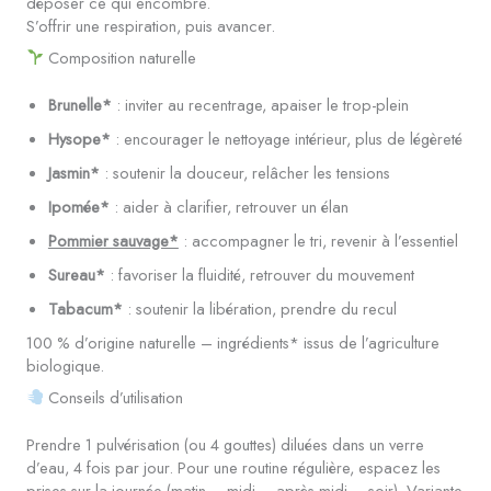
déposer ce qui encombre.
S’offrir une respiration, puis avancer.
Composition naturelle
Brunelle*
: inviter au recentrage, apaiser le trop-plein
Hysope*
: encourager le nettoyage intérieur, plus de légèreté
Jasmin*
: soutenir la douceur, relâcher les tensions
Ipomée*
: aider à clarifier, retrouver un élan
Pommier sauvage*
: accompagner le tri, revenir à l’essentiel
Sureau*
: favoriser la fluidité, retrouver du mouvement
Tabacum*
: soutenir la libération, prendre du recul
100 % d’origine naturelle – ingrédients* issus de l’agriculture
biologique.
Conseils d’utilisation
Prendre 1 pulvérisation (ou 4 gouttes) diluées dans un verre
d’eau, 4 fois par jour. Pour une routine régulière, espacez les
prises sur la journée (matin – midi – après-midi – soir). Variante