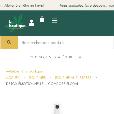
Aller
lier Bien-être au travail -
Vous souhaitez faire découvrir votre tra
au
contenu
CHOISIR UNE CATÉGORIE
Retour à la boutique
ACCUEIL
ROUTINES
ROUTINE ANTI-STRESS
DÉTOX ÉMOTIONNELLE – COMPOSÉ FLORAL