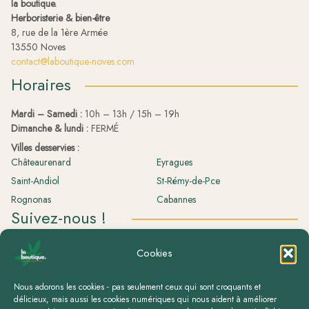
la boutique.
Herboristerie & bien-être
8, rue de la 1ère Armée
13550 Noves
contact@laboutique-noves.com
Horaires
Mardi – Samedi :
10h – 13h / 15h – 19h
Dimanche & lundi :
FERMÉ
Villes desservies :
Châteaurenard
Eyragues
Saint-Andiol
St-Rémy-de-Pce
Rognonas
Cabannes
Suivez-nous !
La boutique.
Cookies
laboutique.herboristerie
Nous adorons les cookies - pas seulement ceux qui sont croquants et
délicieux, mais aussi les cookies numériques qui nous aident à améliorer