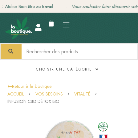
Aller
lier Bien-être au travail -
Vous souhaitez faire découvrir votre tra
au
contenu
CHOISIR UNE CATÉGORIE
Retour à la boutique
ACCUEIL
VOS BESOINS
VITALITÉ
INFUSION CBD DÉTOX BIO