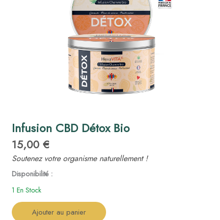
Infusion CBD Détox Bio
15,00 €
Soutenez votre organisme naturellement !
quantité
Disponibilité :
de
1 En Stock
Infusion
CBD
Ajouter au panier
Détox