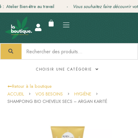
Aller
:
Atelier Bien-être au travail -
Vous souhaitez faire découvrir votre
au
contenu
CHOISIR UNE CATÉGORIE
Retour à la boutique
ACCUEIL
VOS BESOINS
HYGIÈNE
SHAMPOING BIO CHEVEUX SECS – ARGAN KARITÉ